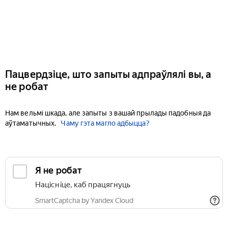
Пацвердзіце, што запыты адпраўлялі вы, а
не робат
Нам вельмі шкада, але запыты з вашай прылады падобныя да
аўтаматычных.
Чаму гэта магло адбыцца?
Я не робат
Націсніце, каб працягнуць
SmartCaptcha by Yandex Cloud