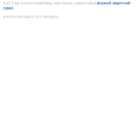
Калі ў вас узніклі праблемы, калі ласка, скарыстайце
формай зваротнай
сувязі
9183251429794652174
:
1786108551