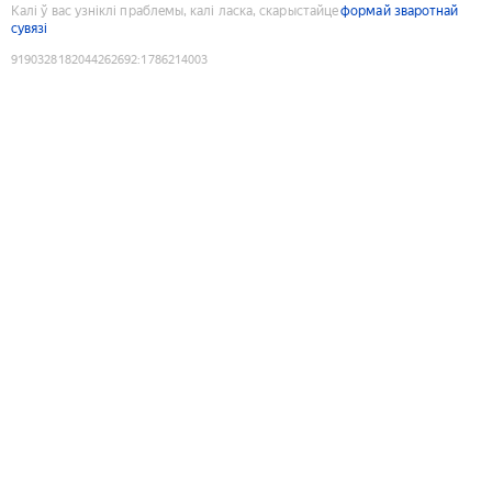
Калі ў вас узніклі праблемы, калі ласка, скарыстайце
формай зваротнай
сувязі
9190328182044262692
:
1786214003