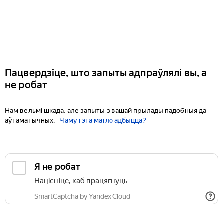
Пацвердзіце, што запыты адпраўлялі вы, а
не робат
Нам вельмі шкада, але запыты з вашай прылады падобныя да
аўтаматычных.
Чаму гэта магло адбыцца?
Я не робат
Націсніце, каб працягнуць
SmartCaptcha by Yandex Cloud