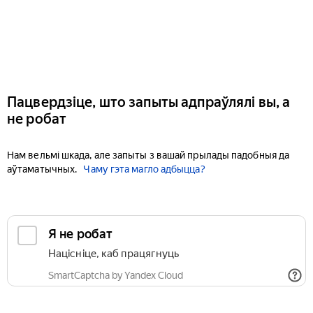
Пацвердзіце, што запыты адпраўлялі вы, а
не робат
Нам вельмі шкада, але запыты з вашай прылады падобныя да
аўтаматычных.
Чаму гэта магло адбыцца?
Я не робат
Націсніце, каб працягнуць
SmartCaptcha by Yandex Cloud