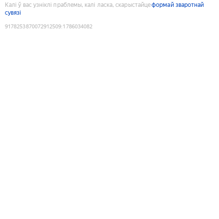
Калі ў вас узніклі праблемы, калі ласка, скарыстайце
формай зваротнай
сувязі
9178253870072912509
:
1786034082