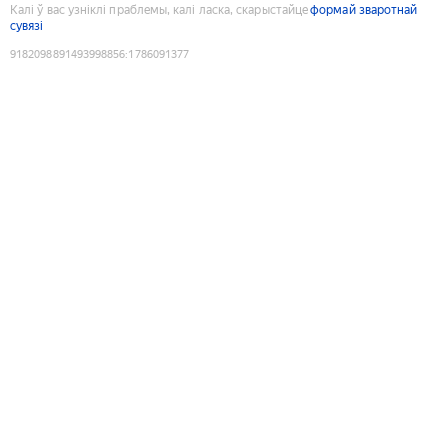
Калі ў вас узніклі праблемы, калі ласка, скарыстайце
формай зваротнай
сувязі
9182098891493998856
:
1786091377