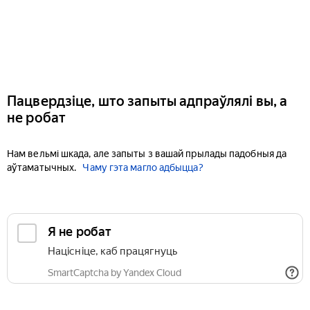
Пацвердзіце, што запыты адпраўлялі вы, а
не робат
Нам вельмі шкада, але запыты з вашай прылады падобныя да
аўтаматычных.
Чаму гэта магло адбыцца?
Я не робат
Націсніце, каб працягнуць
SmartCaptcha by Yandex Cloud