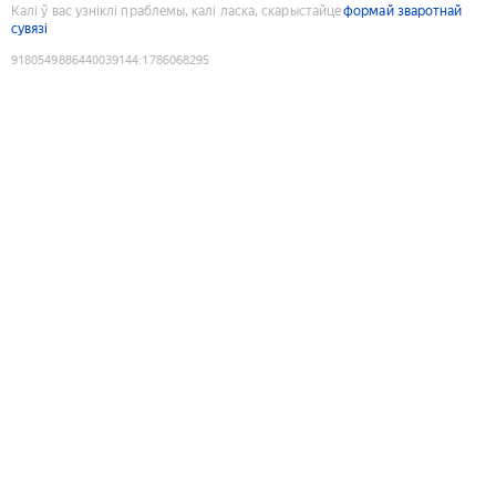
Калі ў вас узніклі праблемы, калі ласка, скарыстайце
формай зваротнай
сувязі
9180549886440039144
:
1786068295