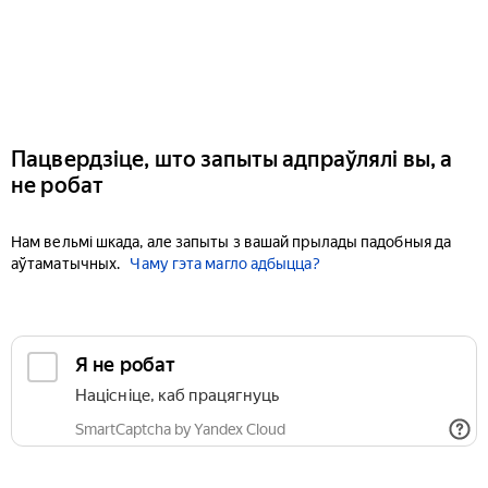
Пацвердзіце, што запыты адпраўлялі вы, а
не робат
Нам вельмі шкада, але запыты з вашай прылады падобныя да
аўтаматычных.
Чаму гэта магло адбыцца?
Я не робат
Націсніце, каб працягнуць
SmartCaptcha by Yandex Cloud