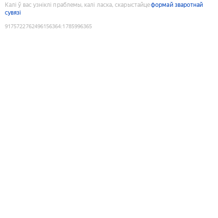
Калі ў вас узніклі праблемы, калі ласка, скарыстайце
формай зваротнай
сувязі
9175722762496156364
:
1785996365