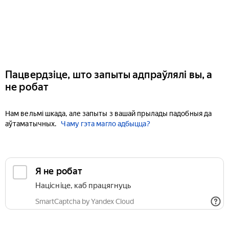
Пацвердзіце, што запыты адпраўлялі вы, а
не робат
Нам вельмі шкада, але запыты з вашай прылады падобныя да
аўтаматычных.
Чаму гэта магло адбыцца?
Я не робат
Націсніце, каб працягнуць
SmartCaptcha by Yandex Cloud