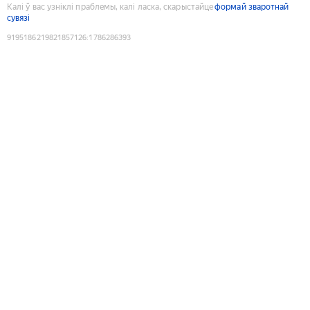
Калі ў вас узніклі праблемы, калі ласка, скарыстайце
формай зваротнай
сувязі
9195186219821857126
:
1786286393