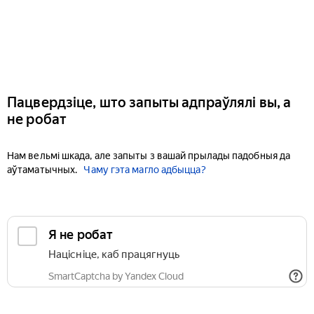
Пацвердзіце, што запыты адпраўлялі вы, а
не робат
Нам вельмі шкада, але запыты з вашай прылады падобныя да
аўтаматычных.
Чаму гэта магло адбыцца?
Я не робат
Націсніце, каб працягнуць
SmartCaptcha by Yandex Cloud