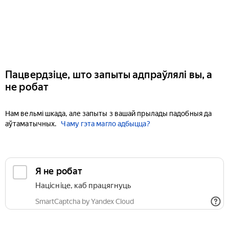
Пацвердзіце, што запыты адпраўлялі вы, а
не робат
Нам вельмі шкада, але запыты з вашай прылады падобныя да
аўтаматычных.
Чаму гэта магло адбыцца?
Я не робат
Націсніце, каб працягнуць
SmartCaptcha by Yandex Cloud