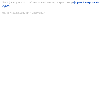
Калі ў вас узніклі праблемы, калі ласка, скарыстайце
формай зваротнай
сувязі
9174571292769932414
:
1785979207