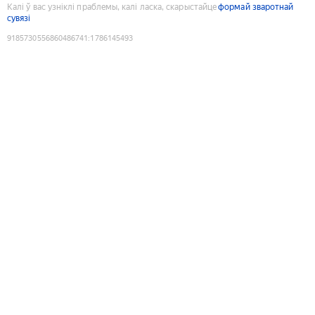
Калі ў вас узніклі праблемы, калі ласка, скарыстайце
формай зваротнай
сувязі
9185730556860486741
:
1786145493