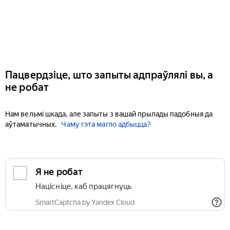
Пацвердзіце, што запыты адпраўлялі вы, а
не робат
Нам вельмі шкада, але запыты з вашай прылады падобныя да
аўтаматычных.
Чаму гэта магло адбыцца?
Я не робат
Націсніце, каб працягнуць
SmartCaptcha by Yandex Cloud