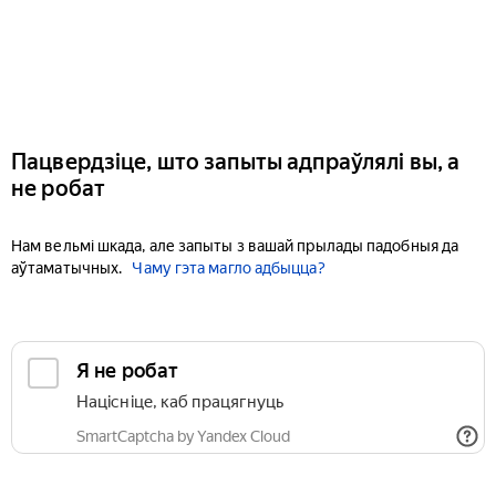
Пацвердзіце, што запыты адпраўлялі вы, а
не робат
Нам вельмі шкада, але запыты з вашай прылады падобныя да
аўтаматычных.
Чаму гэта магло адбыцца?
Я не робат
Націсніце, каб працягнуць
SmartCaptcha by Yandex Cloud