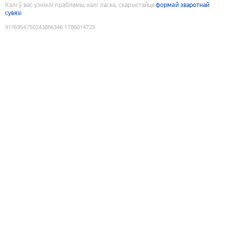
Калі ў вас узніклі праблемы, калі ласка, скарыстайце
формай зваротнай
сувязі
9176954750243886346
:
1786014723