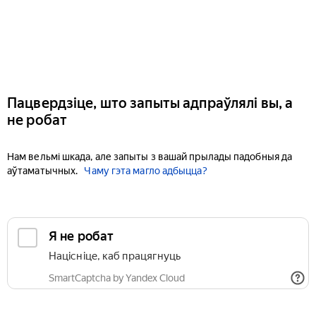
Пацвердзіце, што запыты адпраўлялі вы, а
не робат
Нам вельмі шкада, але запыты з вашай прылады падобныя да
аўтаматычных.
Чаму гэта магло адбыцца?
Я не робат
Націсніце, каб працягнуць
SmartCaptcha by Yandex Cloud