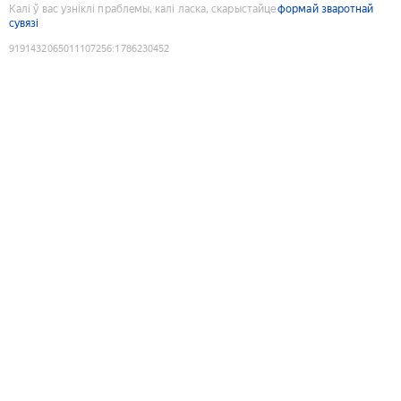
Калі ў вас узніклі праблемы, калі ласка, скарыстайце
формай зваротнай
сувязі
9191432065011107256
:
1786230452