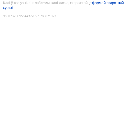
Калі ў вас узніклі праблемы, калі ласка, скарыстайце
формай зваротнай
сувязі
9180732969554437285
:
1786071023