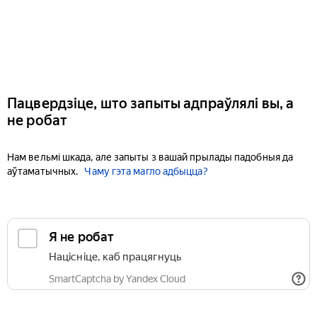
Пацвердзіце, што запыты адпраўлялі вы, а
не робат
Нам вельмі шкада, але запыты з вашай прылады падобныя да
аўтаматычных.
Чаму гэта магло адбыцца?
Я не робат
Націсніце, каб працягнуць
SmartCaptcha by Yandex Cloud