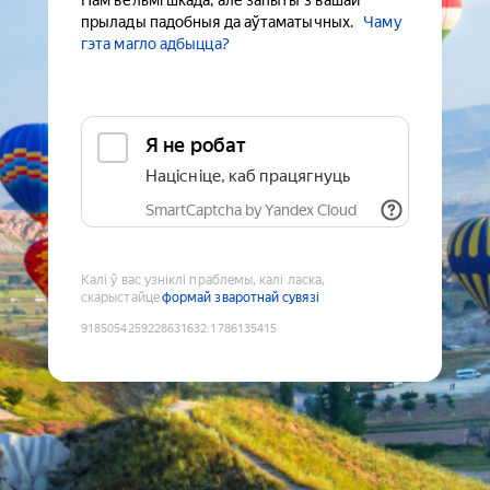
Нам вельмі шкада, але запыты з вашай
прылады падобныя да аўтаматычных.
Чаму
гэта магло адбыцца?
Я не робат
Націсніце, каб працягнуць
SmartCaptcha by Yandex Cloud
Калі ў вас узніклі праблемы, калі ласка,
скарыстайце
формай зваротнай сувязі
9185054259228631632
:
1786135415