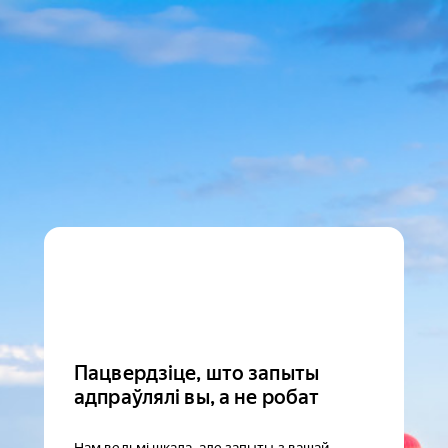
Пацвердзіце, што запыты
адпраўлялі вы, а не робат