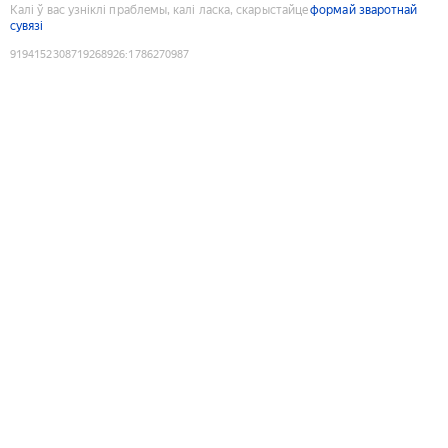
Калі ў вас узніклі праблемы, калі ласка, скарыстайце
формай зваротнай
сувязі
9194152308719268926
:
1786270987