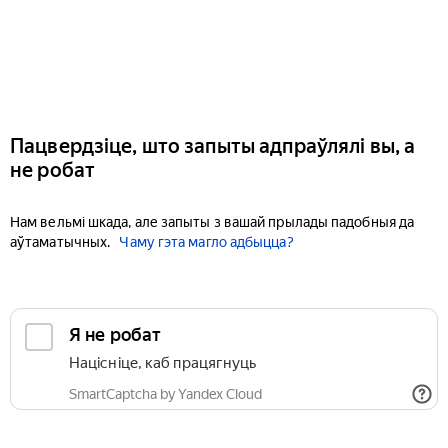
Пацвердзіце, што запыты адпраўлялі вы, а
не робат
Нам вельмі шкада, але запыты з вашай прылады падобныя да
аўтаматычных.
Чаму гэта магло адбыцца?
Я не робат
Націсніце, каб працягнуць
SmartCaptcha by Yandex Cloud