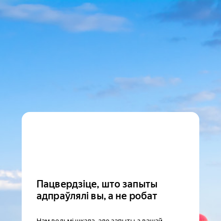
Пацвердзіце, што запыты
адпраўлялі вы, а не робат