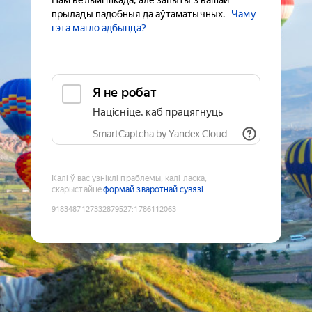
Нам вельмі шкада, але запыты з вашай
прылады падобныя да аўтаматычных.
Чаму
гэта магло адбыцца?
Я не робат
Націсніце, каб працягнуць
SmartCaptcha by Yandex Cloud
Калі ў вас узніклі праблемы, калі ласка,
скарыстайце
формай зваротнай сувязі
9183487127332879527
:
1786112063