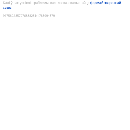
Калі ў вас узніклі праблемы, калі ласка, скарыстайце
формай зваротнай
сувязі
9175602857276888251
:
1785994579