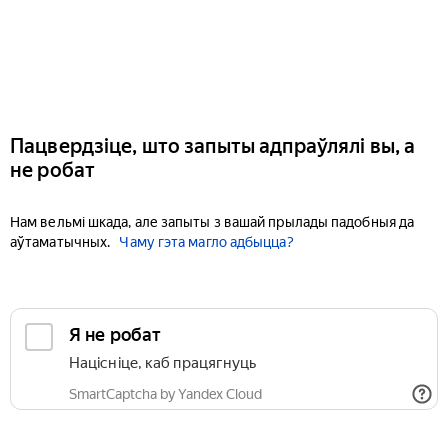
Пацвердзіце, што запыты адпраўлялі вы, а
не робат
Нам вельмі шкада, але запыты з вашай прылады падобныя да
аўтаматычных.
Чаму гэта магло адбыцца?
Я не робат
Націсніце, каб працягнуць
SmartCaptcha by Yandex Cloud