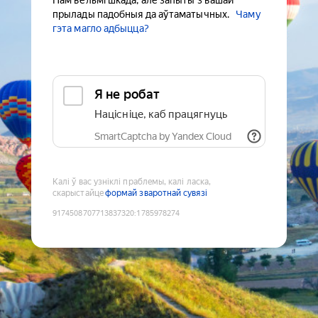
Нам вельмі шкада, але запыты з вашай
прылады падобныя да аўтаматычных.
Чаму
гэта магло адбыцца?
Я не робат
Націсніце, каб працягнуць
SmartCaptcha by Yandex Cloud
Калі ў вас узніклі праблемы, калі ласка,
скарыстайце
формай зваротнай сувязі
9174508707713837320
:
1785978274