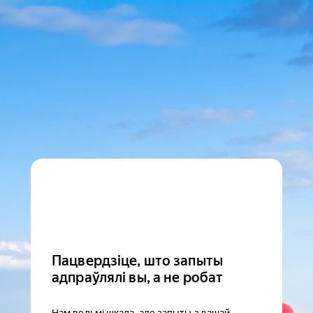
Пацвердзіце, што запыты
адпраўлялі вы, а не робат