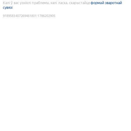
Калі ў вас узніклі праблемы, калі ласка, скарыстайце
формай зваротнай
сувязі
9189583407269461801
:
1786202905