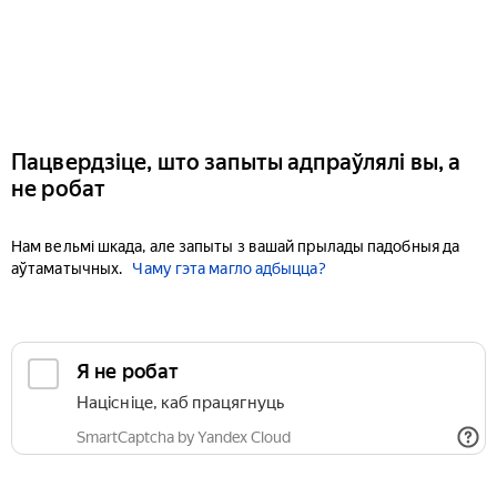
Пацвердзіце, што запыты адпраўлялі вы, а
не робат
Нам вельмі шкада, але запыты з вашай прылады падобныя да
аўтаматычных.
Чаму гэта магло адбыцца?
Я не робат
Націсніце, каб працягнуць
SmartCaptcha by Yandex Cloud