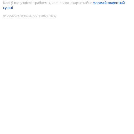
Калі ў вас узніклі праблемы, калі ласка, скарыстайце
формай зваротнай
сувязі
9179566213838976727
:
1786053637