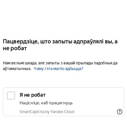
Пацвердзіце, што запыты адпраўлялі вы, а
не робат
Нам вельмі шкада, але запыты з вашай прылады падобныя да
аўтаматычных.
Чаму гэта магло адбыцца?
Я не робат
Націсніце, каб працягнуць
SmartCaptcha by Yandex Cloud