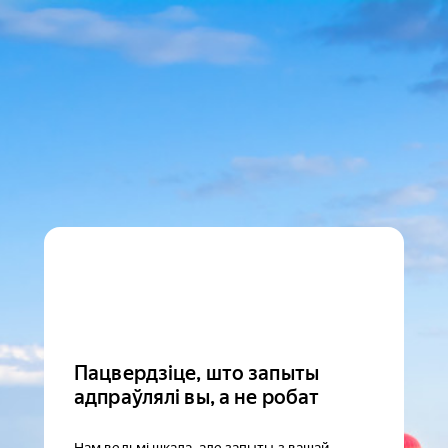
Пацвердзіце, што запыты
адпраўлялі вы, а не робат