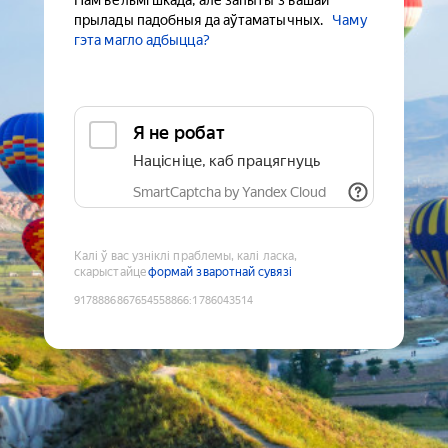
Нам вельмі шкада, але запыты з вашай
прылады падобныя да аўтаматычных.
Чаму
гэта магло адбыцца?
Я не робат
Націсніце, каб працягнуць
SmartCaptcha by Yandex Cloud
Калі ў вас узніклі праблемы, калі ласка,
скарыстайце
формай зваротнай сувязі
9178886867654558866
:
1786043514