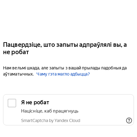
Пацвердзіце, што запыты адпраўлялі вы, а
не робат
Нам вельмі шкада, але запыты з вашай прылады падобныя да
аўтаматычных.
Чаму гэта магло адбыцца?
Я не робат
Націсніце, каб працягнуць
SmartCaptcha by Yandex Cloud