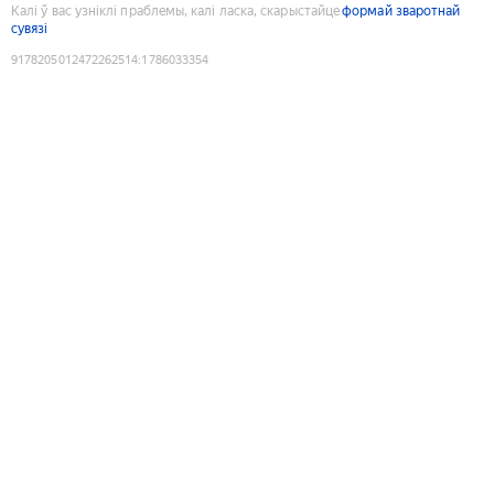
Калі ў вас узніклі праблемы, калі ласка, скарыстайце
формай зваротнай
сувязі
9178205012472262514
:
1786033354