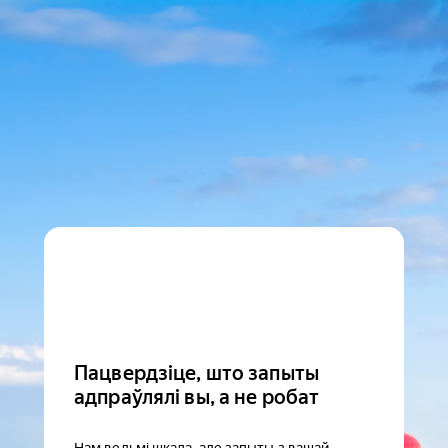
Пацвердзіце, што запыты
адпраўлялі вы, а не робат