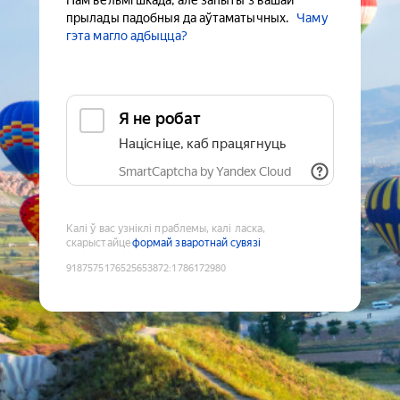
Нам вельмі шкада, але запыты з вашай
прылады падобныя да аўтаматычных.
Чаму
гэта магло адбыцца?
Я не робат
Націсніце, каб працягнуць
SmartCaptcha by Yandex Cloud
Калі ў вас узніклі праблемы, калі ласка,
скарыстайце
формай зваротнай сувязі
9187575176525653872
:
1786172980