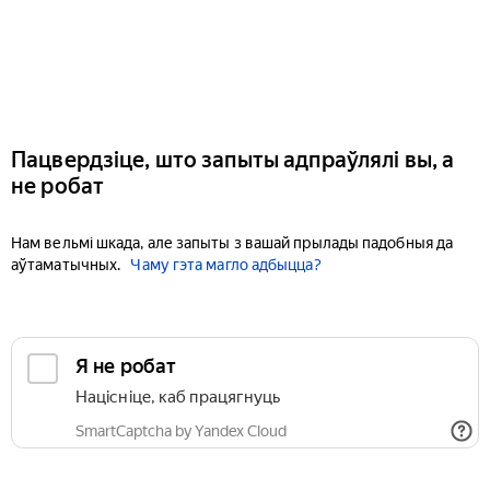
Пацвердзіце, што запыты адпраўлялі вы, а
не робат
Нам вельмі шкада, але запыты з вашай прылады падобныя да
аўтаматычных.
Чаму гэта магло адбыцца?
Я не робат
Націсніце, каб працягнуць
SmartCaptcha by Yandex Cloud