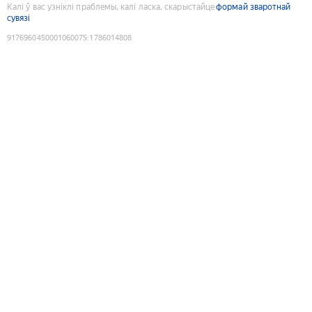
Калі ў вас узніклі праблемы, калі ласка, скарыстайце
формай зваротнай
сувязі
9176960450001060075
:
1786014808