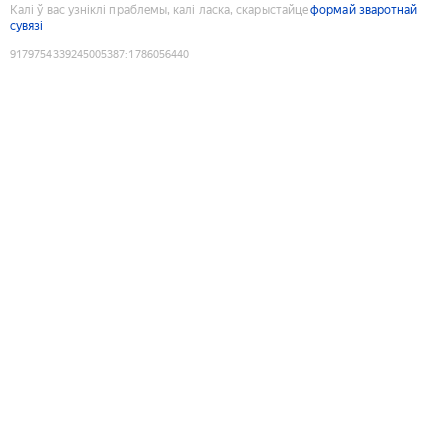
Калі ў вас узніклі праблемы, калі ласка, скарыстайце
формай зваротнай
сувязі
9179754339245005387
:
1786056440