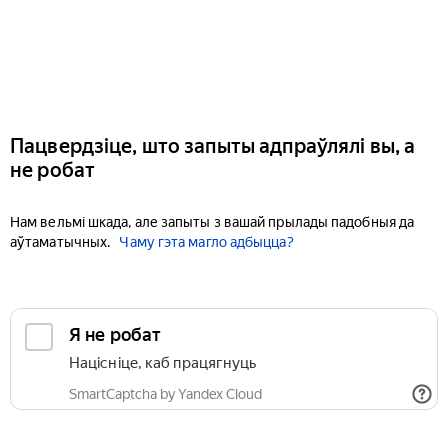
Пацвердзіце, што запыты адпраўлялі вы, а
не робат
Нам вельмі шкада, але запыты з вашай прылады падобныя да
аўтаматычных.
Чаму гэта магло адбыцца?
Я не робат
Націсніце, каб працягнуць
SmartCaptcha by Yandex Cloud