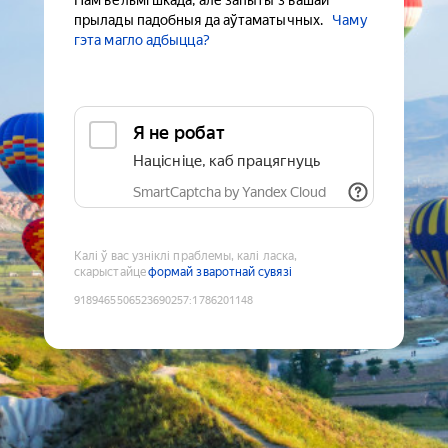
Нам вельмі шкада, але запыты з вашай
прылады падобныя да аўтаматычных.
Чаму
гэта магло адбыцца?
Я не робат
Націсніце, каб працягнуць
SmartCaptcha by Yandex Cloud
Калі ў вас узніклі праблемы, калі ласка,
скарыстайце
формай зваротнай сувязі
9189465506523690257
:
1786201148