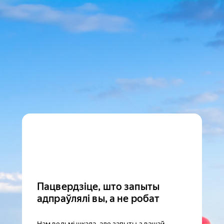
Пацвердзіце, што запыты
адпраўлялі вы, а не робат