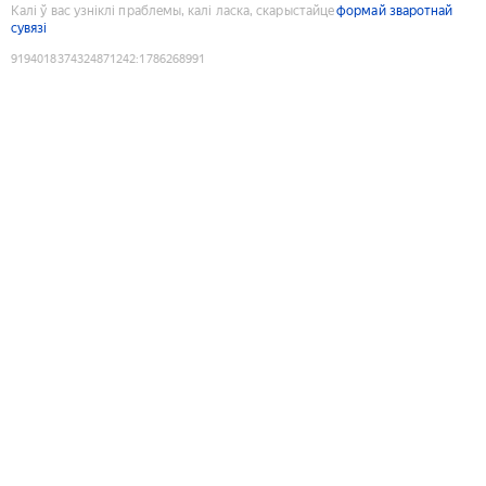
Калі ў вас узніклі праблемы, калі ласка, скарыстайце
формай зваротнай
сувязі
9194018374324871242
:
1786268991