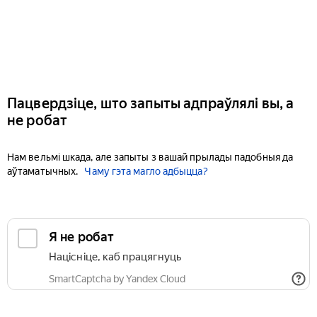
Пацвердзіце, што запыты адпраўлялі вы, а
не робат
Нам вельмі шкада, але запыты з вашай прылады падобныя да
аўтаматычных.
Чаму гэта магло адбыцца?
Я не робат
Націсніце, каб працягнуць
SmartCaptcha by Yandex Cloud