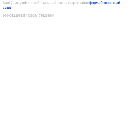
Калі ў вас узніклі праблемы, калі ласка, скарыстайце
формай зваротнай
сувязі
9194012295135413928
:
1786268901