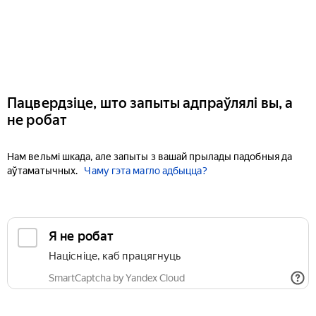
Пацвердзіце, што запыты адпраўлялі вы, а
не робат
Нам вельмі шкада, але запыты з вашай прылады падобныя да
аўтаматычных.
Чаму гэта магло адбыцца?
Я не робат
Націсніце, каб працягнуць
SmartCaptcha by Yandex Cloud