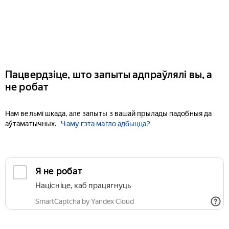
Пацвердзіце, што запыты адпраўлялі вы, а
не робат
Нам вельмі шкада, але запыты з вашай прылады падобныя да
аўтаматычных.
Чаму гэта магло адбыцца?
Я не робат
Націсніце, каб працягнуць
SmartCaptcha by Yandex Cloud