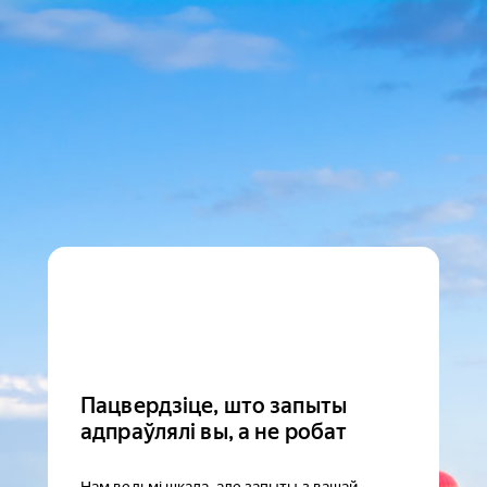
Пацвердзіце, што запыты
адпраўлялі вы, а не робат