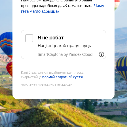
Нам вельмі шкада, але запыты з вашай
прылады падобныя да аўтаматычных.
Чаму
гэта магло адбыцца?
Я не робат
Націсніце, каб працягнуць
SmartCaptcha by Yandex Cloud
Калі ў вас узніклі праблемы, калі ласка,
скарыстайце
формай зваротнай сувязі
9185512393124264726
:
1786142242