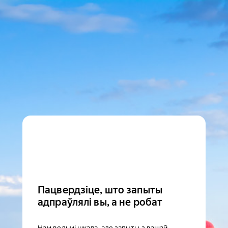
Пацвердзіце, што запыты
адпраўлялі вы, а не робат