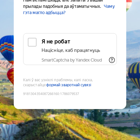
Нам вельмі шкада, але запыты з вашай
прылады падобныя да аўтаматычных.
Чаму
гэта магло адбыцца?
Я не робат
Націсніце, каб працягнуць
SmartCaptcha by Yandex Cloud
Калі ў вас узніклі праблемы, калі ласка,
скарыстайце
формай зваротнай сувязі
9181304354087266160
:
1786079537