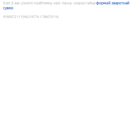
Калі ў вас узніклі праблемы, калі ласка, скарыстайце
формай зваротнай
сувязі
9180672111546219774
:
1786070116