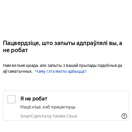
Пацвердзіце, што запыты адпраўлялі вы, а
не робат
Нам вельмі шкада, але запыты з вашай прылады падобныя да
аўтаматычных.
Чаму гэта магло адбыцца?
Я не робат
Націсніце, каб працягнуць
SmartCaptcha by Yandex Cloud