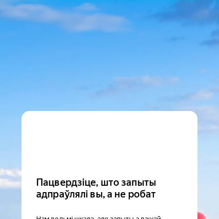
Пацвердзіце, што запыты
адпраўлялі вы, а не робат