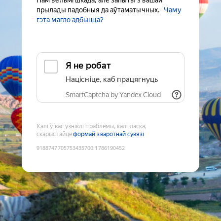
Нам вельмі шкада, але запыты з вашай
прылады падобныя да аўтаматычных.
Чаму
гэта магло адбыцца?
Я не робат
Націсніце, каб працягнуць
SmartCaptcha by Yandex Cloud
Калі ў вас узніклі праблемы, калі ласка,
скарыстайце
формай зваротнай сувязі
9188747705753435700
:
1786190452