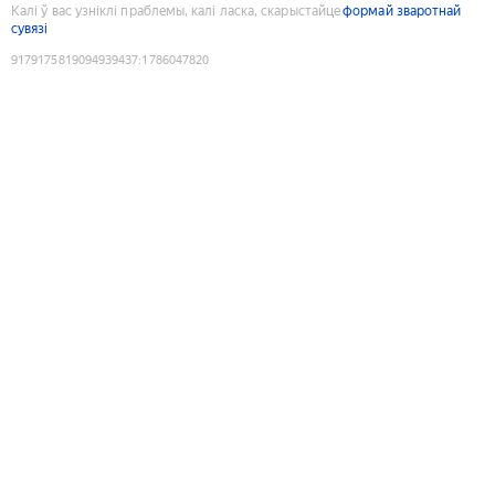
Калі ў вас узніклі праблемы, калі ласка, скарыстайце
формай зваротнай
сувязі
9179175819094939437
:
1786047820