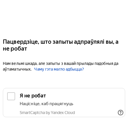
Пацвердзіце, што запыты адпраўлялі вы, а
не робат
Нам вельмі шкада, але запыты з вашай прылады падобныя да
аўтаматычных.
Чаму гэта магло адбыцца?
Я не робат
Націсніце, каб працягнуць
SmartCaptcha by Yandex Cloud