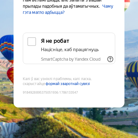
Нам вельмі шкада, але запыты з вашай
прылады падобныя да аўтаматычных.
Чаму
гэта магло адбыцца?
Я не робат
Націсніце, каб працягнуць
SmartCaptcha by Yandex Cloud
Калі ў вас узніклі праблемы, калі ласка,
скарыстайце
формай зваротнай сувязі
9184928895375051936
:
1786133547