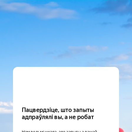
Пацвердзіце, што запыты
адпраўлялі вы, а не робат