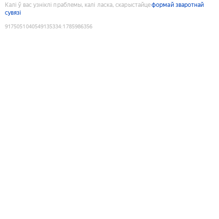
Калі ў вас узніклі праблемы, калі ласка, скарыстайце
формай зваротнай
сувязі
9175051040549135334
:
1785986356