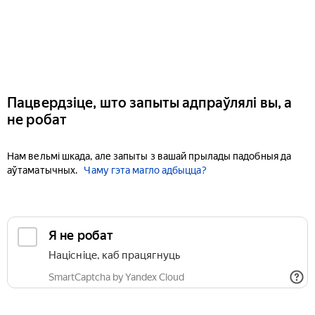
Пацвердзіце, што запыты адпраўлялі вы, а
не робат
Нам вельмі шкада, але запыты з вашай прылады падобныя да
аўтаматычных.
Чаму гэта магло адбыцца?
Я не робат
Націсніце, каб працягнуць
SmartCaptcha by Yandex Cloud