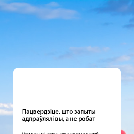
Пацвердзіце, што запыты
адпраўлялі вы, а не робат