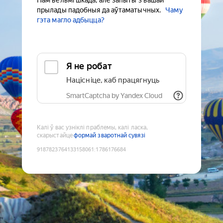
Нам вельмі шкада, але запыты з вашай
прылады падобныя да аўтаматычных.
Чаму
гэта магло адбыцца?
Я не робат
Націсніце, каб працягнуць
SmartCaptcha by Yandex Cloud
Калі ў вас узніклі праблемы, калі ласка,
скарыстайце
формай зваротнай сувязі
9187823764133158061
:
1786176684