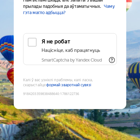
Нам вельмі шкада, але запыты з вашай
прылады падобныя да аўтаматычных.
Чаму
гэта магло адбыцца?
Я не робат
Націсніце, каб працягнуць
SmartCaptcha by Yandex Cloud
Калі ў вас узніклі праблемы, калі ласка,
скарыстайце
формай зваротнай сувязі
9184203359838488640
:
1786122736