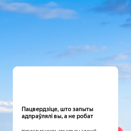
Пацвердзіце, што запыты
адпраўлялі вы, а не робат