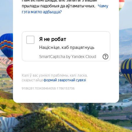
Нам вельмі шкада, але запыты з вашай
прылады падобныя да аўтаматычных.
Чаму
гэта магло адбыцца?
Я не робат
Націсніце, каб працягнуць
SmartCaptcha by Yandex Cloud
Калі ў вас узніклі праблемы, калі ласка,
скарыстайце
формай зваротнай сувязі
9186281703438464058
:
1786153706