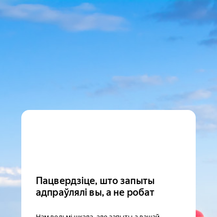
Пацвердзіце, што запыты
адпраўлялі вы, а не робат