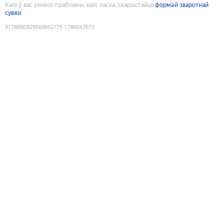
Калі ў вас узніклі праблемы, калі ласка, скарыстайце
формай зваротнай
сувязі
9178890829560602775
:
1786043573