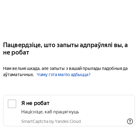
Пацвердзіце, што запыты адпраўлялі вы, а
не робат
Нам вельмі шкада, але запыты з вашай прылады падобныя да
аўтаматычных.
Чаму гэта магло адбыцца?
Я не робат
Націсніце, каб працягнуць
SmartCaptcha by Yandex Cloud