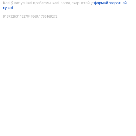
Калі ў вас узніклі праблемы, калі ласка, скарыстайце
формай зваротнай
сувязі
9187326311827047669
:
1786169272