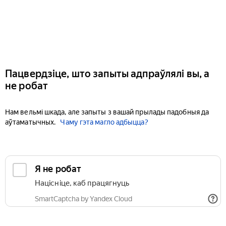
Пацвердзіце, што запыты адпраўлялі вы, а
не робат
Нам вельмі шкада, але запыты з вашай прылады падобныя да
аўтаматычных.
Чаму гэта магло адбыцца?
Я не робат
Націсніце, каб працягнуць
SmartCaptcha by Yandex Cloud