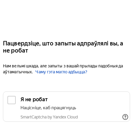
Пацвердзіце, што запыты адпраўлялі вы, а
не робат
Нам вельмі шкада, але запыты з вашай прылады падобныя да
аўтаматычных.
Чаму гэта магло адбыцца?
Я не робат
Націсніце, каб працягнуць
SmartCaptcha by Yandex Cloud