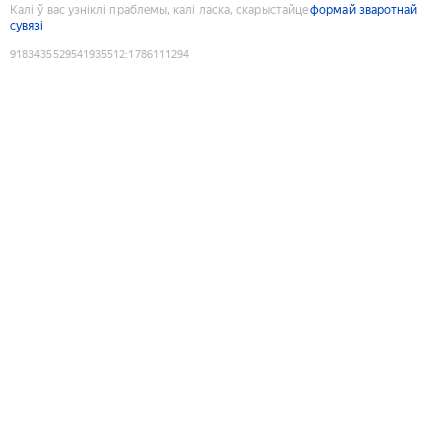
Калі ў вас узніклі праблемы, калі ласка, скарыстайце
формай зваротнай
сувязі
9183435529541935512
:
1786111294