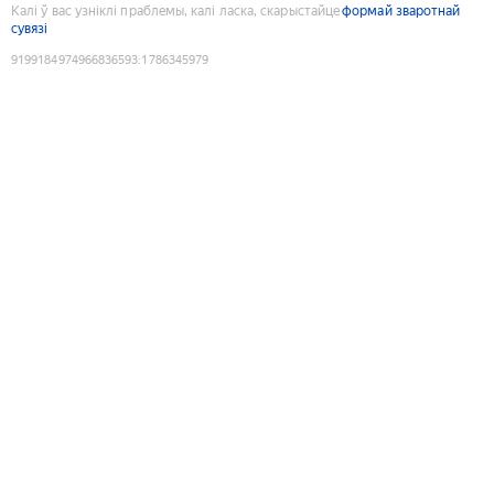
Калі ў вас узніклі праблемы, калі ласка, скарыстайце
формай зваротнай
сувязі
9199184974966836593
:
1786345979