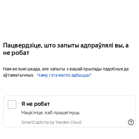
Пацвердзіце, што запыты адпраўлялі вы, а
не робат
Нам вельмі шкада, але запыты з вашай прылады падобныя да
аўтаматычных.
Чаму гэта магло адбыцца?
Я не робат
Націсніце, каб працягнуць
SmartCaptcha by Yandex Cloud