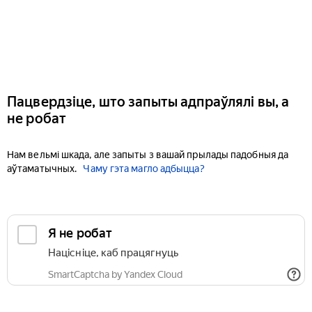
Пацвердзіце, што запыты адпраўлялі вы, а
не робат
Нам вельмі шкада, але запыты з вашай прылады падобныя да
аўтаматычных.
Чаму гэта магло адбыцца?
Я не робат
Націсніце, каб працягнуць
SmartCaptcha by Yandex Cloud