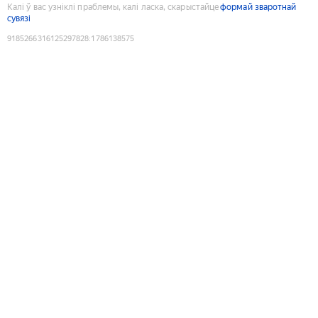
Калі ў вас узніклі праблемы, калі ласка, скарыстайце
формай зваротнай
сувязі
9185266316125297828
:
1786138575