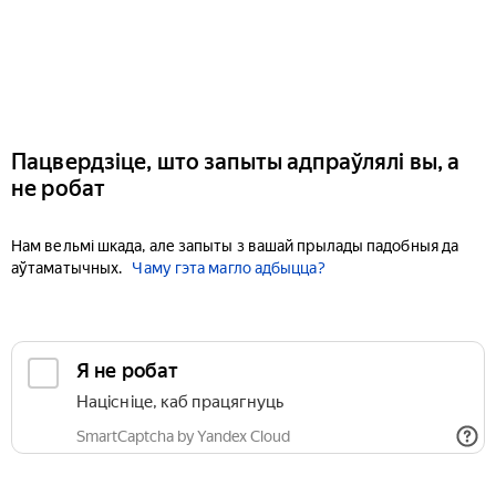
Пацвердзіце, што запыты адпраўлялі вы, а
не робат
Нам вельмі шкада, але запыты з вашай прылады падобныя да
аўтаматычных.
Чаму гэта магло адбыцца?
Я не робат
Націсніце, каб працягнуць
SmartCaptcha by Yandex Cloud