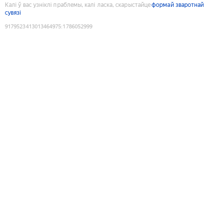
Калі ў вас узніклі праблемы, калі ласка, скарыстайце
формай зваротнай
сувязі
9179523413013464975
:
1786052999