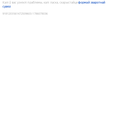
Калі ў вас узніклі праблемы, калі ласка, скарыстайце
формай зваротнай
сувязі
9181203561472509603
:
1786078036