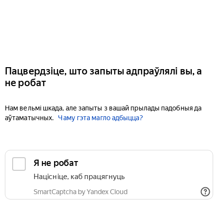
Пацвердзіце, што запыты адпраўлялі вы, а
не робат
Нам вельмі шкада, але запыты з вашай прылады падобныя да
аўтаматычных.
Чаму гэта магло адбыцца?
Я не робат
Націсніце, каб працягнуць
SmartCaptcha by Yandex Cloud