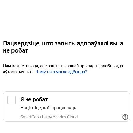
Пацвердзіце, што запыты адпраўлялі вы, а
не робат
Нам вельмі шкада, але запыты з вашай прылады падобныя да
аўтаматычных.
Чаму гэта магло адбыцца?
Я не робат
Націсніце, каб працягнуць
SmartCaptcha by Yandex Cloud