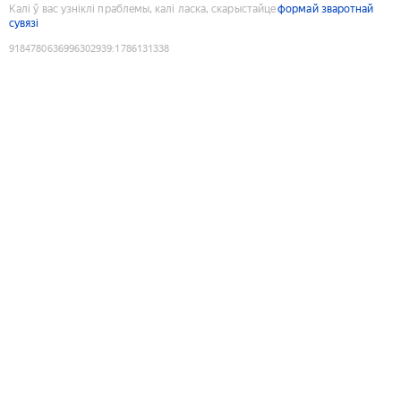
Калі ў вас узніклі праблемы, калі ласка, скарыстайце
формай зваротнай
сувязі
9184780636996302939
:
1786131338