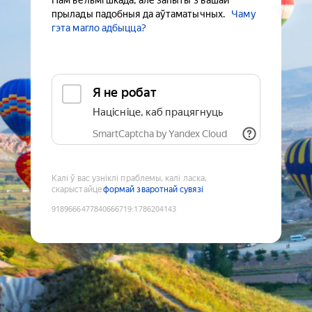
Нам вельмі шкада, але запыты з вашай
прылады падобныя да аўтаматычных.
Чаму
гэта магло адбыцца?
Я не робат
Націсніце, каб працягнуць
SmartCaptcha by Yandex Cloud
Калі ў вас узніклі праблемы, калі ласка,
скарыстайце
формай зваротнай сувязі
9189666477840666719
:
1786204143