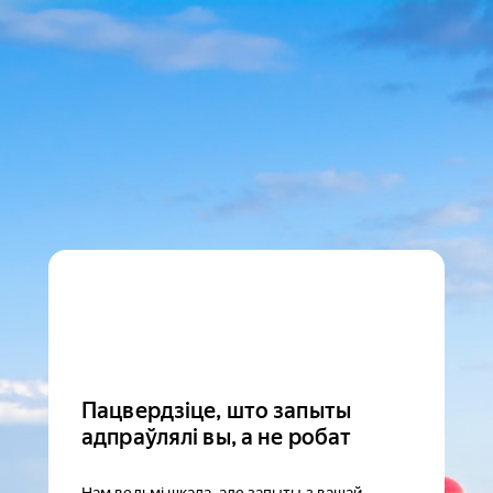
Пацвердзіце, што запыты
адпраўлялі вы, а не робат