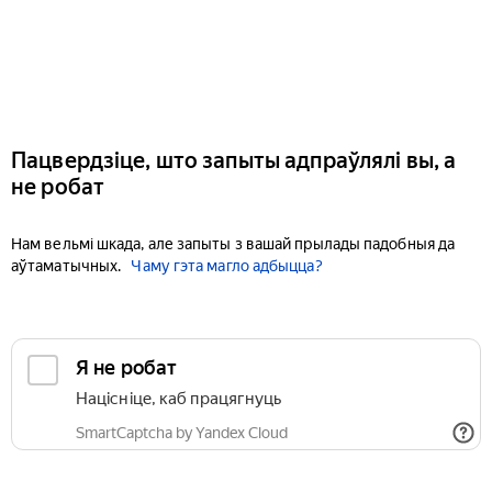
Пацвердзіце, што запыты адпраўлялі вы, а
не робат
Нам вельмі шкада, але запыты з вашай прылады падобныя да
аўтаматычных.
Чаму гэта магло адбыцца?
Я не робат
Націсніце, каб працягнуць
SmartCaptcha by Yandex Cloud