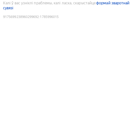
Калі ў вас узніклі праблемы, калі ласка, скарыстайце
формай зваротнай
сувязі
9175699238960299692
:
1785996015