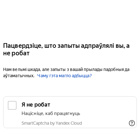
Пацвердзіце, што запыты адпраўлялі вы, а
не робат
Нам вельмі шкада, але запыты з вашай прылады падобныя да
аўтаматычных.
Чаму гэта магло адбыцца?
Я не робат
Націсніце, каб працягнуць
SmartCaptcha by Yandex Cloud