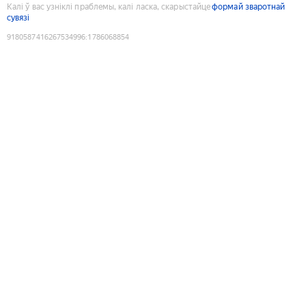
Калі ў вас узніклі праблемы, калі ласка, скарыстайце
формай зваротнай
сувязі
9180587416267534996
:
1786068854