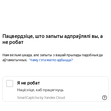
Пацвердзіце, што запыты адпраўлялі вы, а
не робат
Нам вельмі шкада, але запыты з вашай прылады падобныя да
аўтаматычных.
Чаму гэта магло адбыцца?
Я не робат
Націсніце, каб працягнуць
SmartCaptcha by Yandex Cloud