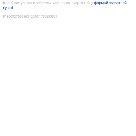
Калі ў вас узніклі праблемы, калі ласка, скарыстайце
формай зваротнай
сувязі
9193002766696342030
:
1786253857